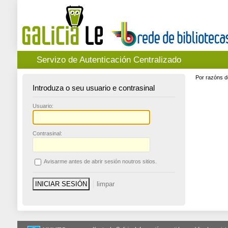
Servizo de Autenticación Centralizado
Por razóns d
Introduza o seu usuario e contrasinal
U
suario:
C
ontrasinal:
A
visarme antes de abrir sesión noutros sitios.