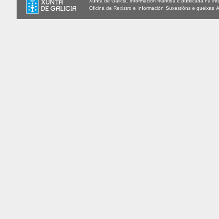
Xunta de Galicia. Información mantida e publicada na int
Oficina de Rexistro e Información
Suxestións e queixas
A