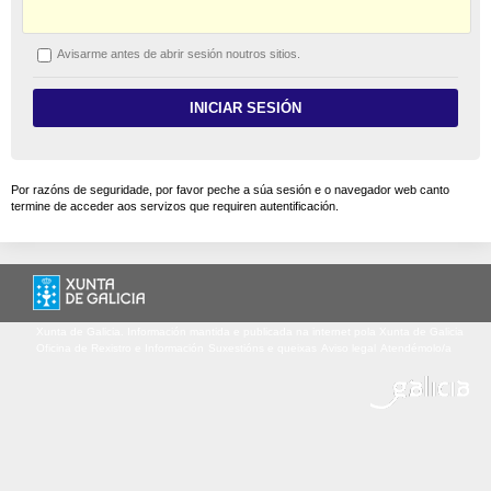
A
visarme antes de abrir sesión noutros sitios.
Por razóns de seguridade, por favor peche a súa sesión e o navegador web canto
termine de acceder aos servizos que requiren autentificación.
Xunta de Galicia. Información mantida e publicada na internet pola Xunta de Galicia
Oficina de Rexistro e Información
Suxestións e queixas
Aviso legal
Atendémolo/a