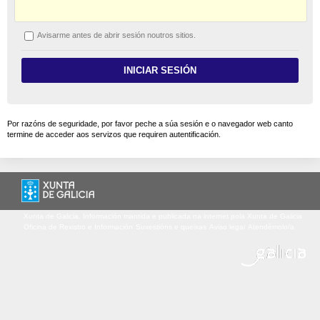
A
visarme antes de abrir sesión noutros sitios.
Por razóns de seguridade, por favor peche a súa sesión e o navegador web canto
termine de acceder aos servizos que requiren autentificación.
Xunta de Galicia. Información mantida e publicada na internet pola Xunta de Galicia
Oficina de Rexistro e Información
Suxestións e queixas
Aviso legal
Atendémolo/a