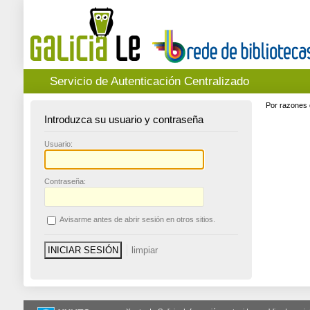
Servicio de Autenticación Centralizado
Por razones 
Introduzca su usuario y contraseña
U
suario:
C
ontraseña:
A
visarme antes de abrir sesión en otros sitios.