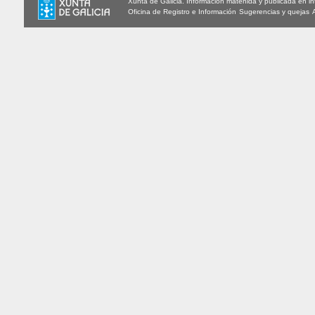
Xunta de Galicia. Información matenida y publicada en int
Oficina de Registro e Información
Sugerencias y quejas